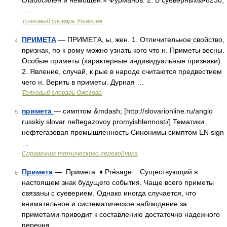
слабосилен и немощен.» Фурманов. 2. В суеверных&#8230;
…
Толковый словарь Ушакова
ПРИМЕТА
— ПРИМЕТА, ы, жен. 1. Отличительное свойство,
4
признак, по к рому можно узнать кого что н. Приметы весны.
Особые приметы (характерные индивидуальные признаки).
2. Явление, случай, к рые в народе считаются предвестием
чего н. Верить в приметы. Дурная …
Толковый словарь Ожегова
примета
— симптом &mdash; [http://slovarionline.ru/anglo
5
russkiy slovar neftegazovoy promyishlennosti/] Тематики
нефтегазовая промышленность Синонимы симптом EN sign
…
Справочник технического переводчика
Примета
— Примета ♦ Présage Существующий в
6
настоящем знак будущего события. Чаще всего приметы
связаны с суеверием. Однако иногда случается, что
внимательное и систематическое наблюдение за
приметами приводит к составлению достаточно надежного
перечня …