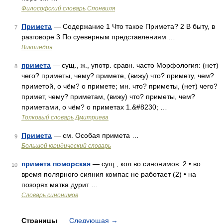
Философский словарь Спонвиля
Примета
— Содержание 1 Что такое Примета? 2 В быту, в
7
разговоре 3 По суеверным представлениям …
Википедия
примета
— сущ., ж., употр. сравн. часто Морфология: (нет)
8
чего? приметы, чему? примете, (вижу) что? примету, чем?
приметой, о чём? о примете; мн. что? приметы, (нет) чего?
примет, чему? приметам, (вижу) что? приметы, чем?
приметами, о чём? о приметах 1.&#8230; …
Толковый словарь Дмитриева
Примета
— см. Особая примета …
9
Большой юридический словарь
примета поморская
— сущ., кол во синонимов: 2 • во
10
время полярного сияния компас не работает (2) • на
позорях матка дурит …
Словарь синонимов
Страницы
Следующая
→